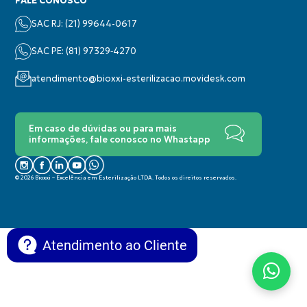
FALE CONOSCO
SAC RJ: (21) 99644-0617
SAC PE: (‪81) 97329‑4270‬
atendimento@bioxxi-esterilizacao.movidesk.com
Em caso de dúvidas ou para mais
informações, fale conosco no Whastapp
© 2026 Bioxxi – Excelência em Esterilização LTDA. Todos os direitos reservados.
Atendimento ao Cliente