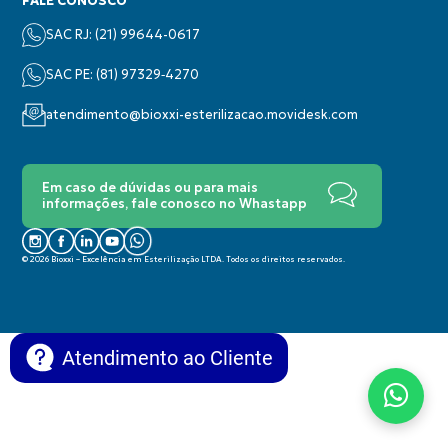
FALE CONOSCO
SAC RJ: (21) 99644-0617
SAC PE: (‪81) 97329‑4270‬
atendimento@bioxxi-esterilizacao.movidesk.com
Em caso de dúvidas ou para mais
informações, fale conosco no Whastapp
© 2026 Bioxxi – Excelência em Esterilização LTDA. Todos os direitos reservados.
Atendimento ao Cliente