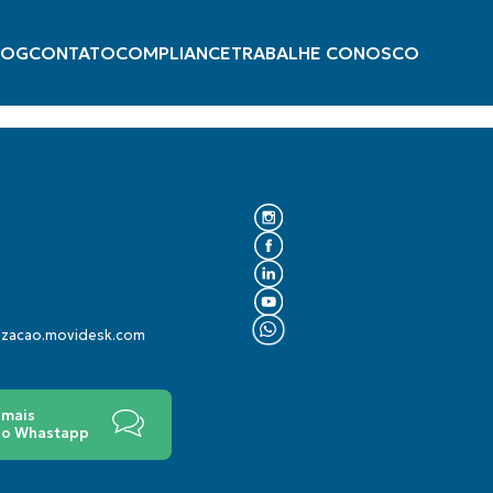
LOG
CONTATO
COMPLIANCE
TRABALHE CONOSCO
lizacao.movidesk.com
 mais
 no Whastapp