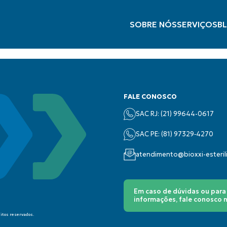
SOBRE NÓS
SERVIÇOS
B
FALE CONOSCO
SAC RJ: (21) 99644-0617
SAC PE: (‪81) 97329‑4270‬
atendimento@bioxxi-esteri
Em caso de dúvidas ou para
informações, fale conosco
eitos reservados.