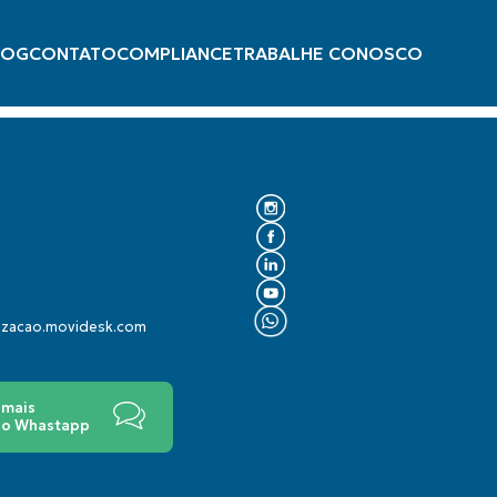
LOG
CONTATO
COMPLIANCE
TRABALHE CONOSCO
lizacao.movidesk.com
 mais
 no Whastapp