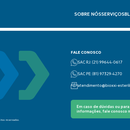
SOBRE NÓS
SERVIÇOS
B
FALE CONOSCO
SAC RJ: (21) 99644-0617
SAC PE: (‪81) 97329‑4270‬
atendimento@bioxxi-esteri
Em caso de dúvidas ou para
informações, fale conosco
eitos reservados.