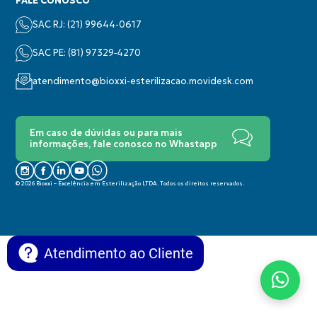
FALE CONOSCO
SAC RJ: (21) 99644-0617
SAC PE: (‪81) 97329‑4270‬
atendimento@bioxxi-esterilizacao.movidesk.com
Em caso de dúvidas ou para mais
informações, fale conosco no Whastapp
© 2026 Bioxxi – Excelência em Esterilização LTDA. Todos os direitos reservados.
Atendimento ao Cliente