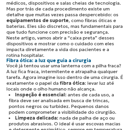
médicos, dispositivos e salas cheias de tecnologia.
Mas por trás de cada procedimento existe um
detalhe que muitas vezes passa despercebido: os
equipamentos de suporte
, como fibras óticas e
baterias. Eles são discretos, mas fundamentais para
que tudo funcione com precisão e segurança.
Neste artigo, vamos abrir a “caixa preta” desses
dispositivos e mostrar como o cuidado com eles
impacta diretamente a vida dos pacientes e a
rotina hospitalar.
Fibra ótica: a luz que guia a cirurgia
Você já tentou usar uma lanterna com a pilha fraca?
A luz fica fraca, intermitente e atrapalha qualquer
tarefa. Agora imagine isso dentro de uma cirurgia. É
exatamente o papel da
fibra ótica
: levar luz até
locais onde o olho humano não alcança.
Inspeção é essencial:
antes de cada uso, a
fibra deve ser analisada em busca de trincas,
pontos negros ou turbidez. Pequenos danos
podem comprometer a visibilidade do cirurgião.
Limpeza delicada:
nada de palha de aço ou
produtos abrasivos. O ideal é usar escovas macias
e detergente enzimático, sempre em temperatura