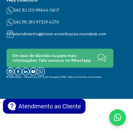
FALE CONOSCO
SAC RJ: (21) 99644-0617
SAC PE: (‪81) 97329‑4270‬
atendimento@bioxxi-esterilizacao.movidesk.com
Em caso de dúvidas ou para mais
informações, fale conosco no Whastapp
© 2026 Bioxxi – Excelência em Esterilização LTDA. Todos os direitos reservados.
Atendimento ao Cliente