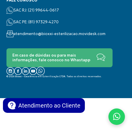
FALE CONOSCO
SAC RJ: (21) 99644-0617
SAC PE: (‪81) 97329‑4270‬
atendimento@bioxxi-esterilizacao.movidesk.com
Em caso de dúvidas ou para mais
informações, fale conosco no Whastapp
© 2026 Bioxxi – Excelência em Esterilização LTDA. Todos os direitos reservados.
Atendimento ao Cliente