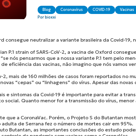
Blog
Coronavírus
COVID-19
Vacinas
Por bioxxi
d consegue neutralizar a variante brasileira da Covid-19
an P.1 strain of SARS-CoV-2, a vacina de Oxford consegue 
 “se nós pensarmos que a nossa variante P.1 tem pelo men
a de eficiência das vacinas, não imagino que nós vamos ve
v-2, mais de 160 milhões de casos foram reportados no mu
 novas “cepas” ou “linhagens” do vírus. Apesar das novas c
ais e sintomas da Covid-19 é importante para evitar a tran
o social. Quanto menor for a transmissão do vírus, menor 
nte que a CoronaVac. Porém, o Projeto S do Butantan mos
o adulta de Serrana fez o número de mortes cair em 95%.
tuto Butantan, as importantes conclusões do estudo pode
o controle da pandemia com vacinas como a CoronaVac.