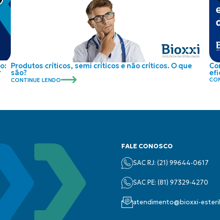
o:
Co
Produtos críticos, semi críticos e não críticos. O que
r
efi
são?
CON
CONTINUE LENDO
FALE CONOSCO
SAC RJ: (21) 99644-0617
SAC PE: (‪81) 97329‑4270‬
atendimento@bioxxi-esteri