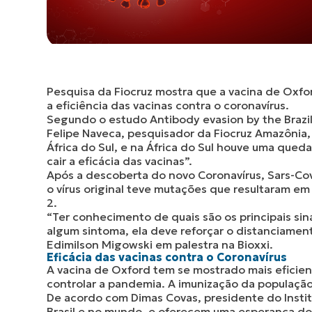
Pesquisa da
Fiocruz
mostra que a vacina de Oxfor
a eficiência das vacinas contra o coronavírus.
Segundo o estudo Antibody evasion by the Brazili
Felipe Naveca, pesquisador da Fiocruz Amazônia,
África do Sul, e na África do Sul houve uma qued
cair a eficácia das vacinas”.
Após a descoberta do novo Coronavírus, Sars-Co
o vírus original teve mutações que resultaram em
2.
“Ter conhecimento de quais são os principais sin
algum sintoma, ela deve reforçar o distanciament
Edimilson Migowski em palestra na Bioxxi.
Eficácia das vacinas contra o Coronavírus
A vacina de Oxford tem se mostrado mais eficie
controlar a pandemia. A imunização da populaçã
De acordo com Dimas Covas, presidente do Insti
Brasil e no mundo, e oferecem uma esperança d