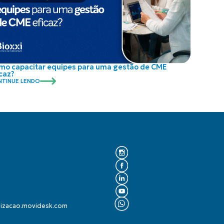
mo capacitar equipes para uma gestão de CME
caz?
TINUE LENDO
lizacao.movidesk.com