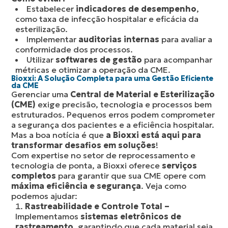
Estabelecer
indicadores de desempenho
,
como taxa de infecção hospitalar e eficácia da
esterilização.
Implementar
auditorias internas
para avaliar a
conformidade dos processos.
Utilizar
softwares de gestão
para acompanhar
métricas e otimizar a operação da CME.
Bioxxi: A Solução Completa para uma Gestão Eficiente
da CME
Gerenciar uma
Central de Material e Esterilização
(CME)
exige precisão, tecnologia e processos bem
estruturados. Pequenos erros podem comprometer
a segurança dos pacientes e a eficiência hospitalar.
Mas a boa notícia é que
a Bioxxi está aqui para
transformar desafios em soluções
!
Com expertise no setor de reprocessamento e
tecnologia de ponta, a Bioxxi oferece
serviços
completos
para garantir que sua CME opere com
máxima eficiência e segurança
. Veja como
podemos ajudar:
Rastreabilidade e Controle Total –
Implementamos
sistemas eletrônicos de
rastreamento
, garantindo que cada material seja